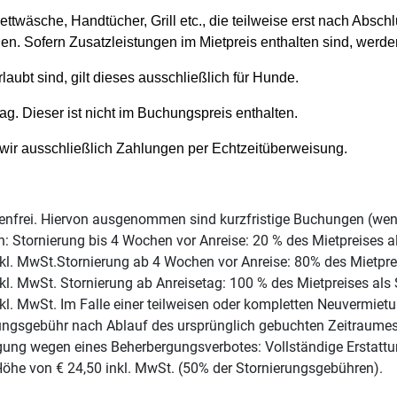
Bettwäsche, Handtücher, Grill etc., die teilweise erst nach Ab
n. Sofern Zusatzleistungen im Mietpreis enthalten sind, werden
laubt sind, gilt dieses ausschließlich für Hunde.
. Dieser ist nicht im Buchungspreis enthalten.
 wir ausschließlich Zahlungen per Echtzeitüberweisung.
enfrei. Hiervon ausgenommen sind kurzfristige Buchungen (weni
: Stornierung bis 4 Wochen vor Anreise: 20 % des Mietpreises al
kl. MwSt.Stornierung ab 4 Wochen vor Anreise: 80% des Mietprei
kl. MwSt. Stornierung ab Anreisetag: 100 % des Mietpreises als 
kl. MwSt. Im Falle einer teilweisen oder kompletten Neuvermie
rungsgebühr nach Ablauf des ursprünglich gebuchten Zeitraumes t
gung wegen eines Beherbergungsverbotes: Vollständige Erstatt
 Höhe von € 24,50 inkl. MwSt. (50% der Stornierungsgebühren).