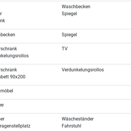
Waschbecken
r
Spiegel
nk
becken
Spiegel
rschrank
TV
kelungsrollos
rschrank
Verdunkelungsrollos
nbett 90x200
nmöbel
ee
er
Wäscheständer
ragenstellplatz
Fahrstuhl