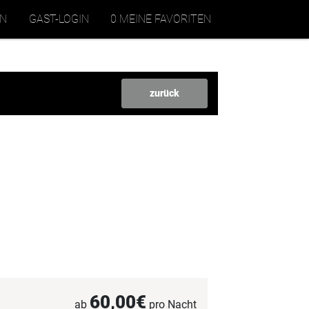
EN
GAST-LOGIN
0 MEINE FAVORITEN
zurück
60,00€
ab
pro Nacht