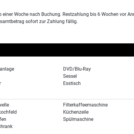
 einer Woche nach Buchung. Restzahlung bis 6 Wochen vor Anrei
esamtbetrag sofort zur Zahlung fällig.
oanlage
DVD/Blu-Ray
Sessel
r
Esstisch
elle
Filterkaffeemaschine
kochfeld
Küchenzeile
fen
Spülmaschine
chrank