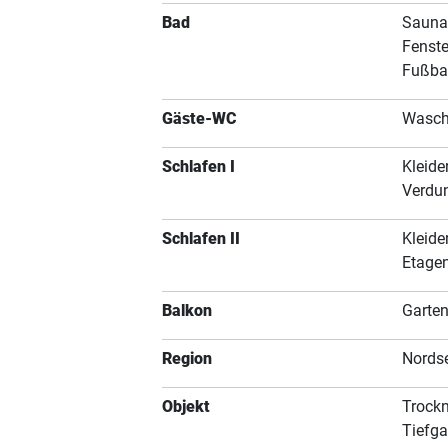
Bad
Sauna
Fenste
Fußba
Gäste-WC
Wasch
Schlafen I
Kleide
Verdun
Schlafen II
Kleide
Etage
Balkon
Garte
Region
Nords
Objekt
Trockn
Tiefga