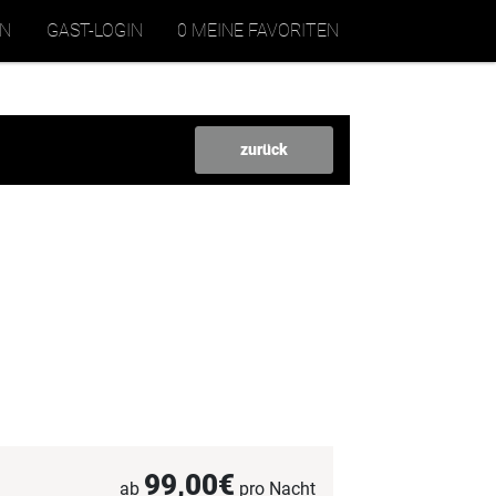
EN
GAST-LOGIN
0 MEINE FAVORITEN
zurück
99,00€
ab
pro Nacht