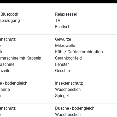
/Bluetooth
Relaxsessel
ssenzugang
TV
r
Esstisch
enschutz
Gewürze
r
Mikrowelle
ck
Kühl-/ Gefrierkombination
emaschine mit Kapseln
Cerankochfeld
aschine
Fenster
nzeile
Geschirr
 - bodengleich
Insektenschutz
wanne
Waschbecken
r
Spiegel
enschutz
Dusche - bodengleich
l
Waschbecken