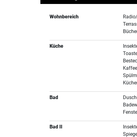
Wohnbereich
Radio
Terra
Büche
Küche
Insekt
Toaste
Beste
Kaffe
Spülm
Küche
Bad
Dusche
Bade
Fenste
Bad II
Insekt
Spiege