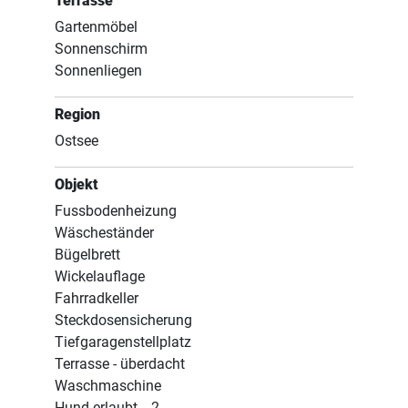
Terrasse
Gartenmöbel
Sonnenschirm
Sonnenliegen
Region
Ostsee
Objekt
Fussbodenheizung
Wäscheständer
Bügelbrett
Wickelauflage
Fahrradkeller
Steckdosensicherung
Tiefgaragenstellplatz
Terrasse - überdacht
Waschmaschine
Hund erlaubt
2