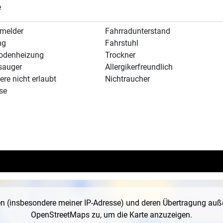
e
melder
Fahrradunterstand
ng
Fahrstuhl
odenheizung
Trockner
sauger
Allergikerfreundlich
ere nicht erlaubt
Nichtraucher
se
en (insbesondere meiner IP-Adresse) und deren Übertragung au
OpenStreetMaps zu, um die Karte anzuzeigen.