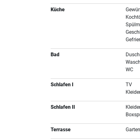
Küche
Gewür
Kocht
Spülm
Geschi
Gefrie
Bad
Dusche
Wasch
WC
Schlafen I
TV
Kleide
Schlafen II
Kleide
Boxsp
Terrasse
Garte