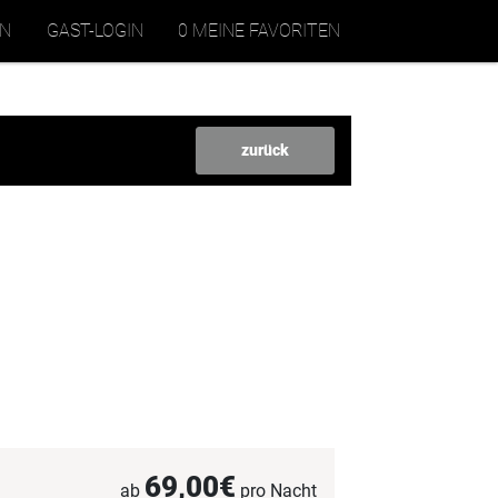
EN
GAST-LOGIN
0 MEINE FAVORITEN
zurück
69,00€
ab
pro Nacht