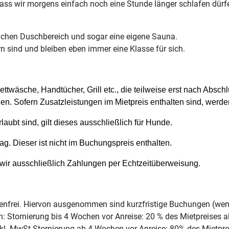
dass wir morgens einfach noch eine Stunde länger schlafen dür
ichen Duschbereich und sogar eine eigene Sauna.
sind und bleiben eben immer eine Klasse für sich.
Bettwäsche, Handtücher, Grill etc., die teilweise erst nach Ab
n. Sofern Zusatzleistungen im Mietpreis enthalten sind, werden
laubt sind, gilt dieses ausschließlich für Hunde.
. Dieser ist nicht im Buchungspreis enthalten.
 wir ausschließlich Zahlungen per Echtzeitüberweisung.
enfrei. Hiervon ausgenommen sind kurzfristige Buchungen (weni
: Stornierung bis 4 Wochen vor Anreise: 20 % des Mietpreises al
kl. MwSt.Stornierung ab 4 Wochen vor Anreise: 80% des Mietprei