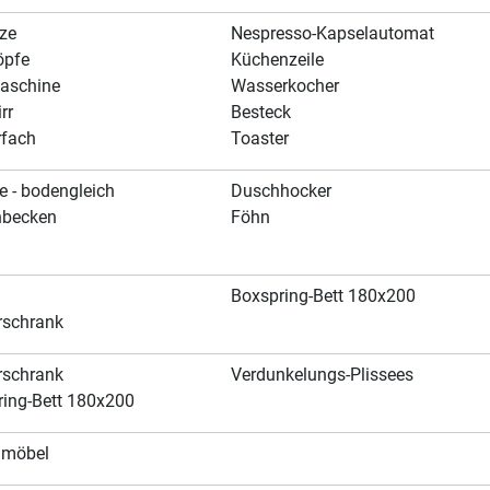
ze
Nespresso-Kapselautomat
öpfe
Küchenzeile
aschine
Wasserkocher
rr
Besteck
rfach
Toaster
 - bodengleich
Duschhocker
becken
Föhn
Boxspring-Bett 180x200
rschrank
rschrank
Verdunkelungs-Plissees
ring-Bett 180x200
nmöbel