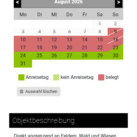
<
>
August
2026
Mo
Di
Mi
Do
Fr
Sa
So
1
2
3
4
5
6
7
8
9
10
11
12
13
14
15
16
17
18
19
20
21
22
23
24
25
26
27
28
29
30
31
Anreisetag
kein Anreisetag
belegt
Auswahl löschen
Objektbeschreibung
Direkt angrenzend an Feldern, Wald und Wiesen,