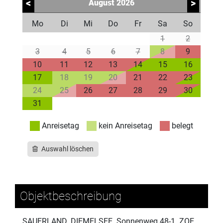
<
>
August
2026
Mo
Di
Mi
Do
Fr
Sa
So
1
2
3
4
5
6
7
8
9
10
11
12
13
14
15
16
17
18
19
20
21
22
23
24
25
26
27
28
29
30
31
Anreisetag
kein Anreisetag
belegt
Auswahl löschen
Objektbeschreibung
SAUERLAND. DIEMELSEE. Sonnenweg 48-1 ZOE.