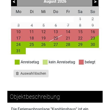
<
>
August
2026
Mo
Di
Mi
Do
Fr
Sa
So
1
2
3
4
5
6
7
8
9
10
11
12
13
14
15
16
17
18
19
20
21
22
23
24
25
26
27
28
29
30
31
Anreisetag
kein Anreisetag
belegt
Auswahl löschen
Objektbeschreibung
Die Ferienwohnanlage "Kapitänshaus" ist ein