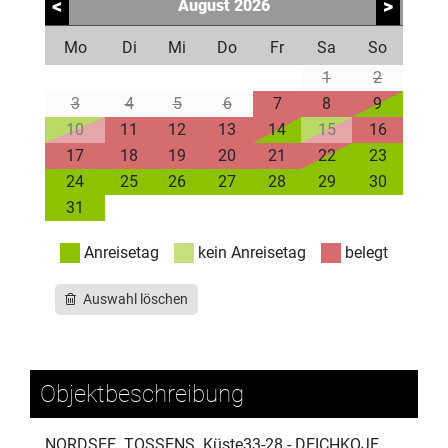
<
>
August
2026
Mo
Di
Mi
Do
Fr
Sa
So
1
2
3
4
5
6
7
8
9
10
11
12
13
14
15
16
17
18
19
20
21
22
23
24
25
26
27
28
29
30
31
Anreisetag
kein Anreisetag
belegt
Auswahl löschen
Objektbeschreibung
NORDSEE. TOSSENS. Küste33-28 - DEICHKOJE